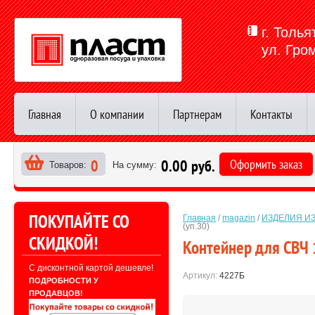
г. Толья
ул. Гро
Главная
О компании
Партнерам
Контакты
0
0.00 руб.
Оформить заказ
Товаров:
На сумму:
>
ПОКУПАЙТЕ СО
Главная
 / 
magazin
 / 
ИЗДЕЛИЯ И
(уп.30)
СКИДКОЙ!
Контейнер для СВЧ 1
С дисконтной картой дешевле!
Артикул:
4227Б
ПОДРОБНОСТИ У
ПРОДАВЦОВ!