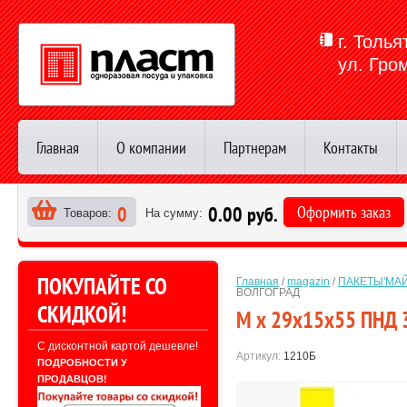
г. Толья
ул. Гро
Главная
О компании
Партнерам
Контакты
0
0.00 руб.
Оформить заказ
Товаров:
На сумму:
>
ПОКУПАЙТЕ СО
Главная
 / 
magazin
 / 
ПАКЕТЫ'МАЙ
ВОЛГОГРАД
СКИДКОЙ!
М х 29х15х55 ПНД 
С дисконтной картой дешевле!
Артикул:
1210Б
ПОДРОБНОСТИ У
ПРОДАВЦОВ!