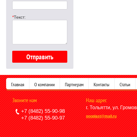
*
Текст:
Главная
О компании
Партнерам
Контакты
Статьи
Звоните нам
Наш адрес
г. Тольятти, ул. Громо
+7 (8482) 55-90-98
oooplast@mail.ru
+7 (8482) 55-90-97