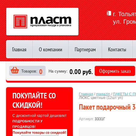
г. Толья
ул. Гро
Главная
О компании
Партнерам
Контакты
0
0.00 руб.
Оформить заказ
Товаров:
На сумму:
>
ПОКУПАЙТЕ СО
Главная
 / 
magazin
 / 
ПАКЕТЫ С П
ЛЮКС цветные (12шт уп)
СКИДКОЙ!
Пакет подарочный 
С дисконтной картой дешевле!
Артикул:
3331Г
ПОДРОБНОСТИ У
ПРОДАВЦОВ!