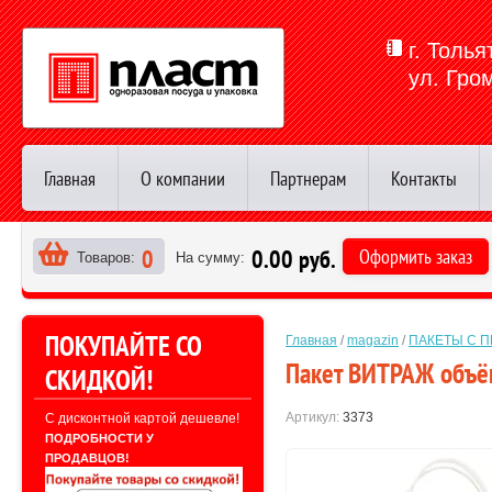
г. Толья
ул. Гро
Главная
О компании
Партнерам
Контакты
0
0.00 руб.
Оформить заказ
Товаров:
На сумму:
>
ПОКУПАЙТЕ СО
Главная
 / 
magazin
 / 
ПАКЕТЫ С П
Пакет ВИТРАЖ объё
СКИДКОЙ!
Артикул:
3373
С дисконтной картой дешевле!
ПОДРОБНОСТИ У
ПРОДАВЦОВ!