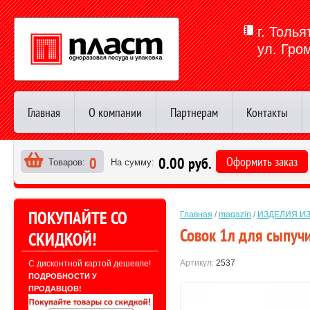
г. Толья
ул. Гро
Главная
О компании
Партнерам
Контакты
0
0.00 руб.
Оформить заказ
Товаров:
На сумму:
>
ПОКУПАЙТЕ СО
Главная
 / 
magazin
 / 
ИЗДЕЛИЯ И
Совок 1л для сыпучи
СКИДКОЙ!
Артикул:
2537
С дисконтной картой дешевле!
ПОДРОБНОСТИ У
ПРОДАВЦОВ!