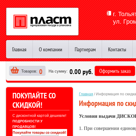
г. Толья
ул. Гро
Главная
О компании
Партнерам
Контакты
0
0.00 руб.
Оформить заказ
Товаров:
На сумму:
>
ПОКУПАЙТЕ СО
Главная
 / Информация по скидк
Информация по ски
СКИДКОЙ!
Условия выдачи ДИСКОН
С дисконтной картой дешевле!
ПОДРОБНОСТИ У
ПРОДАВЦОВ!
1. При совершении единов